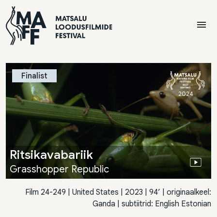
menu
Finalist
2024
Ritsikavabariik
Grasshopper Republic
Film 24-249
|
United States
| 2023 | 94’ | originaalkeel:
Ganda | subtiitrid: English Estonian