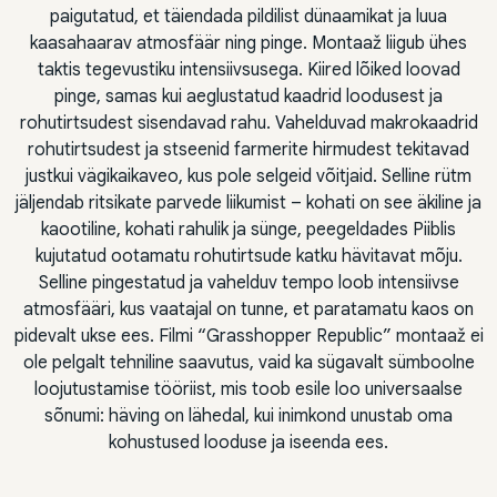
paigutatud, et täiendada pildilist dünaamikat ja luua
kaasahaarav atmosfäär ning pinge. Montaaž liigub ühes
taktis tegevustiku intensiivsusega. Kiired lõiked loovad
pinge, samas kui aeglustatud kaadrid loodusest ja
rohutirtsudest sisendavad rahu. Vahelduvad makrokaadrid
rohutirtsudest ja stseenid farmerite hirmudest tekitavad
justkui vägikaikaveo, kus pole selgeid võitjaid. Selline rütm
jäljendab ritsikate parvede liikumist – kohati on see äkiline ja
kaootiline, kohati rahulik ja sünge, peegeldades Piiblis
kujutatud ootamatu rohutirtsude katku hävitavat mõju.
Selline pingestatud ja vahelduv tempo loob intensiivse
atmosfääri, kus vaatajal on tunne, et paratamatu kaos on
pidevalt ukse ees. Filmi “Grasshopper Republic” montaaž ei
ole pelgalt tehniline saavutus, vaid ka sügavalt sümboolne
loojutustamise tööriist, mis toob esile loo universaalse
sõnumi: häving on lähedal, kui inimkond unustab oma
kohustused looduse ja iseenda ees.