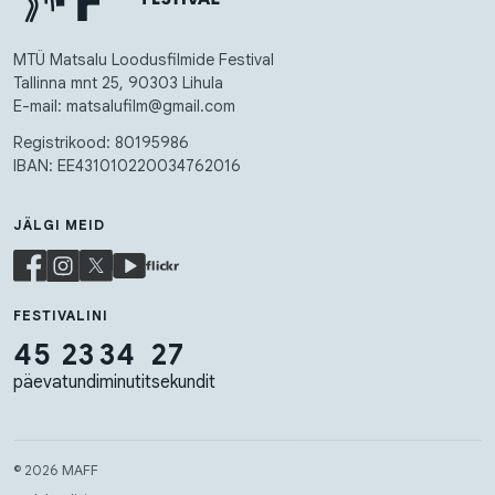
MTÜ Matsalu Loodusfilmide Festival
Tallinna mnt 25, 90303 Lihula
E-mail: matsalufilm@gmail.com
Registrikood: 80195986
IBAN: EE431010220034762016
JÄLGI MEID
FESTIVALINI
45
23
34
26
päeva
tundi
minutit
sekundit
© 2026 MAFF