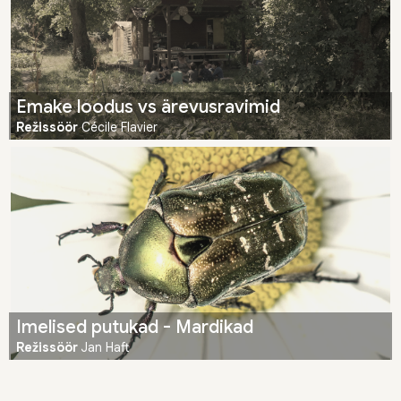
Emake loodus vs ärevusravimid
Režissöör
Cécile Flavier
Imelised putukad - Mardikad
Režissöör
Jan Haft