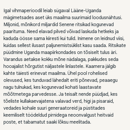
Igal vihmaperioodil leiab sügaval Lääne-Uganda
mägimetsades aset üks maailma suurimaid loodusnähtusi.
Miljonid, mõnikord miljardid Senene ritsikad kogunevad
paarituma. Need elavad pilved võivad laskuda hetkeks ja
kaduda öösse sama kiiresti kui tulid. Inimene on leidnud viisi,
kuidas sellest ilusast paljunemistsüklist kasu saada. Ritsikate
püüdmine Uganda maapiirkondades on tõsiselt tulus äri.
Varandus aetakse kokku mõne nädalaga, pakkudes seda
hooajalist hõrgutist näljastele linlastele. Kaamera jälgib
kahte täiesti erinevat maailma. Ühel pool rohelised
olevused, kes tunduvad lähedalt eriti põnevad, peaaegu
nagu tulnukad, kes kogunevad kohati laastavate
mõõtmetega parvedesse. Ja teisalt nende püüdjad, kes
tõeliste kullakaevajatena valavad verd, higi ja pisaraid,
vedades kohale suuri generaatoreid ja püstitades
keemiliselt töödeldud pirnidega neoonvalgust heitvaid
poste, et tabamatut saaki lõksu meelitada.