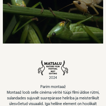
2024
Parim montaaž
Montaaž loob selle cinéma vérité tüüpi filmi üldise rütmi,
sulandades sujuvalt suurepärase heliriba ja meisterlikult
ülesvõetud visuaalid. Iga heliline element on hoolikalt