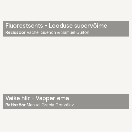
Fluorestsents - Looduse supervõime
Režissöör
Rachel Guénon & Samuel Guiton
Väike hiir - Vapper ema
Režissöör
Manuel Gracia González