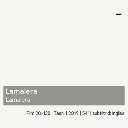
menu
Lamalera
Lamalera
Film 20-128
|
Taani
| 2019 | 54’ | subtiitrid: inglise