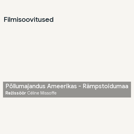
Filmisoovitused
Põllumajandus Ameerikas - Rämpstoidumaa
Režissöör
Céline Missoffe