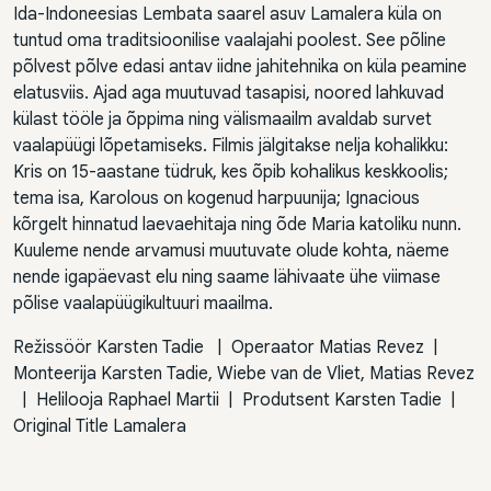
Ida-Indoneesias Lembata saarel asuv Lamalera küla on
tuntud oma traditsioonilise vaalajahi poolest. See põline
põlvest põlve edasi antav iidne jahitehnika on küla peamine
elatusviis. Ajad aga muutuvad tasapisi, noored lahkuvad
külast tööle ja õppima ning välismaailm avaldab survet
vaalapüügi lõpetamiseks. Filmis jälgitakse nelja kohalikku:
Kris on 15-aastane tüdruk, kes õpib kohalikus keskkoolis;
tema isa, Karolous on kogenud harpuunija; Ignacious
kõrgelt hinnatud laevaehitaja ning õde Maria katoliku nunn.
Kuuleme nende arvamusi muutuvate olude kohta, näeme
nende igapäevast elu ning saame lähivaate ühe viimase
põlise vaalapüügikultuuri maailma.
Režissöör
Karsten Tadie
|
Operaator
Matias Revez
|
Monteerija
Karsten Tadie, Wiebe van de Vliet, Matias Revez
|
Helilooja
Raphael Martii
|
Produtsent
Karsten Tadie
|
Original Title
Lamalera